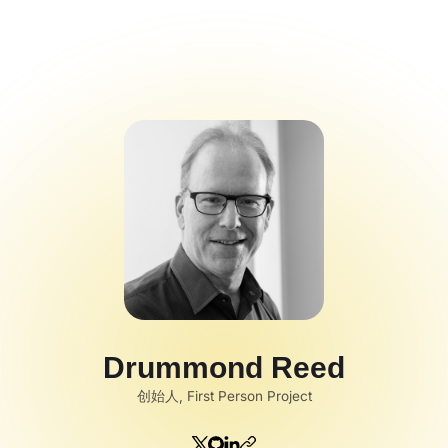
Code Alert 黑客
松大赛
Spotlight
Drummond Reed
创始人, First Person Project