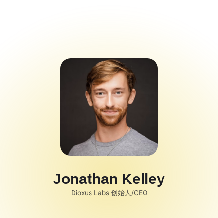
Campathon
Code Alert 黑客
松大赛
Spotlight
Jonathan Kelley
Dioxus Labs 创始人/CEO