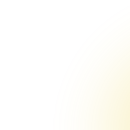
活动
会议
议
赞
讲
同
已结
地点
程
助
师
期
&
束，
活
安
商
PPT
PPT
感谢
动
模版
排
参与